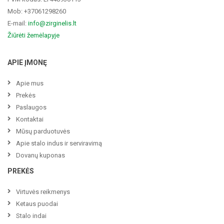
Mob: +37061298260
E-mail:
info@zirginelis.lt
Žiūrėti žemėlapyje
APIE ĮMONĘ
Apie mus
Prekės
Paslaugos
Kontaktai
Mūsų parduotuvės
Apie stalo indus ir serviravimą
Dovanų kuponas
PREKĖS
Virtuvės reikmenys
Ketaus puodai
Stalo indai