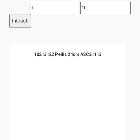
Min
Maks
kaina
kaina
Filtruoti
10213122 Peilis 24cm ASC21113