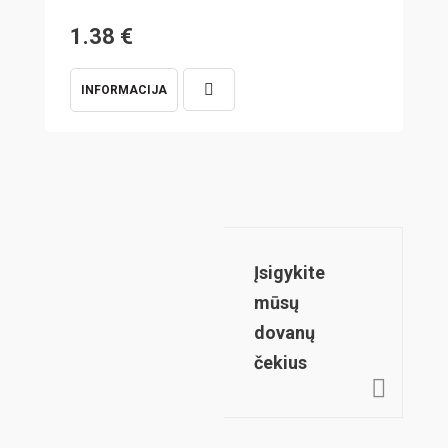
1.38
€
1
INFORMACIJA
I
Įsigykite
mūsų
dovanų
čekius