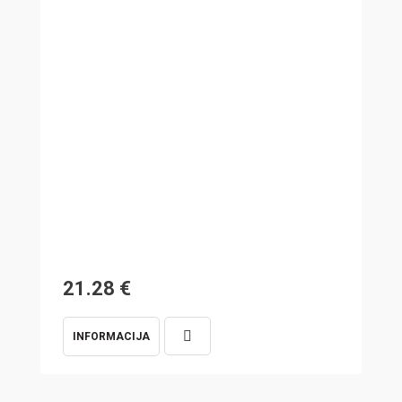
21.28
€
7
INFORMACIJA
I