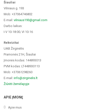
Šiauliai
Vilniaus g. 193
Mob: +37064746802
E-mail:
vilniaus193@gmail.com
Darbo laikas:
I-V 10-18:00; VI 10-16
Rekvizitai
UAB Žirginėlis
Pramonės 21H, Šiauliai
Įmonės kodas: 144893013
PVM kodas: LT448930113
Mob: +37061298260
E-mail:
info@zirginelis.lt
Žiūrėti žemėlapyje
APIE ĮMONĘ
Apie mus