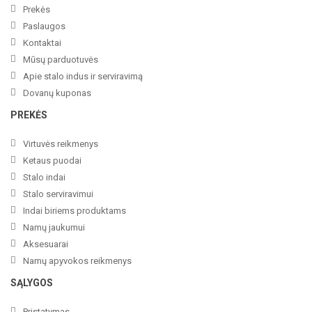
Prekės
Paslaugos
Kontaktai
Mūsų parduotuvės
Apie stalo indus ir serviravimą
Dovanų kuponas
PREKĖS
Virtuvės reikmenys
Ketaus puodai
Stalo indai
Stalo serviravimui
Indai biriems produktams
Namų jaukumui
Aksesuarai
Namų apyvokos reikmenys
SĄLYGOS
Pristatymas