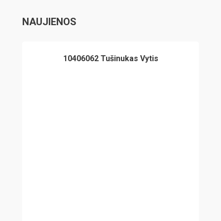
NAUJIENOS
10406062 Tušinukas Vytis
1040