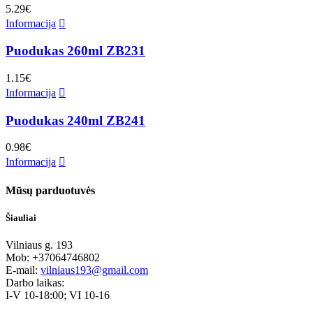
5.29
€
Informacija
Puodukas 260ml ZB231
1.15
€
Informacija
Puodukas 240ml ZB241
0.98
€
Informacija
Mūsų parduotuvės
Šiauliai
Vilniaus g. 193
Mob: +37064746802
E-mail:
vilniaus193@gmail.com
Darbo laikas:
I-V 10-18:00; VI 10-16