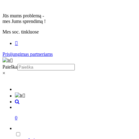
Jūs mums problemą -
mes Jums sprendimą
!
Mes soc. tinkluose
Prisijungimas partneriams
lt
Paieška
×
lt
0