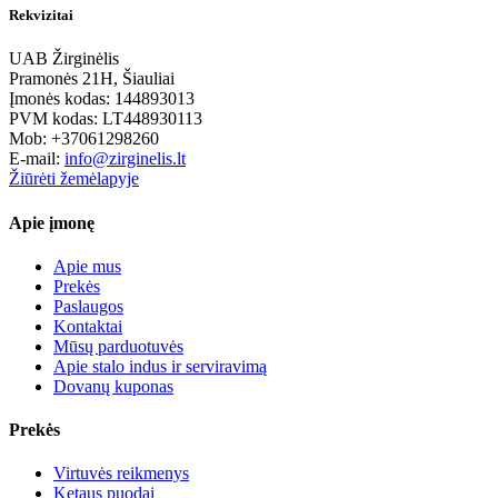
Rekvizitai
UAB Žirginėlis
Pramonės 21H, Šiauliai
Įmonės kodas: 144893013
PVM kodas: LT448930113
Mob: +37061298260
E-mail:
info@zirginelis.lt
Žiūrėti žemėlapyje
Apie įmonę
Apie mus
Prekės
Paslaugos
Kontaktai
Mūsų parduotuvės
Apie stalo indus ir serviravimą
Dovanų kuponas
Prekės
Virtuvės reikmenys
Ketaus puodai