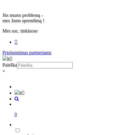
Jūs mums problemą -
mes Jums sprendimą
!
Mes soc. tinkluose
Prisijungimas partneriams
lt
Paieška
×
lt
0