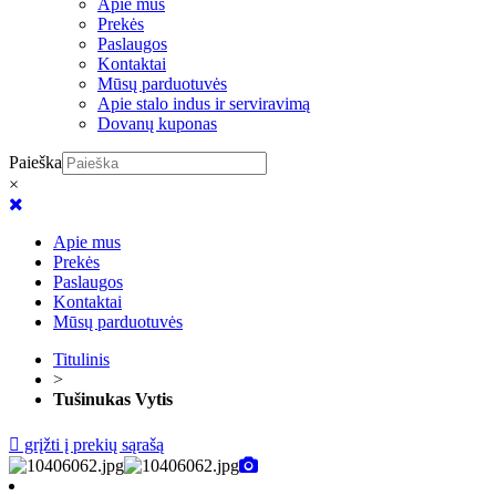
Apie mus
Prekės
Paslaugos
Kontaktai
Mūsų parduotuvės
Apie stalo indus ir serviravimą
Dovanų kuponas
Paieška
×
Apie mus
Prekės
Paslaugos
Kontaktai
Mūsų parduotuvės
Titulinis
>
Tušinukas Vytis
grįžti į prekių sąrašą