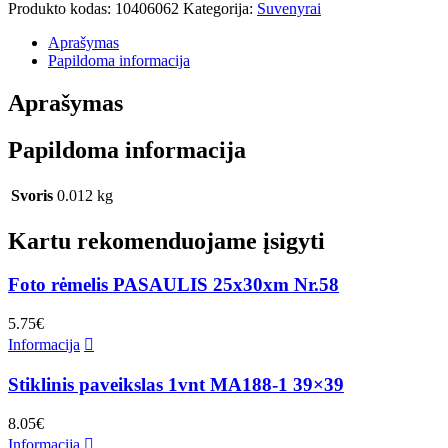
Produkto kodas:
10406062
Kategorija:
Suvenyrai
Aprašymas
Papildoma informacija
Aprašymas
Papildoma informacija
Svoris
0.012 kg
Kartu rekomenduojame įsigyti
Foto rėmelis PASAULIS 25x30xm Nr.58
5.75
€
Informacija
Stiklinis paveikslas 1vnt MA188-1 39×39
8.05
€
Informacija