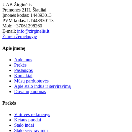
UAB Žirginėlis
Pramonės 21H, Šiauliai
Įmonės kodas: 144893013
PVM kodas: LT448930113
Mob: +37061298260
E-mail:
info@zirginelis.lt
Žiūrėti žemėlapyje
Apie įmonę
Apie mus
Prekės
Paslaugos
Kontaktai
Mūsų parduotuvės
Apie stalo indus ir serviravimą
Dovanų kuponas
Prekės
Virtuvės reikmenys
Ketaus puodai
Stalo indai
Stalo serviravimui