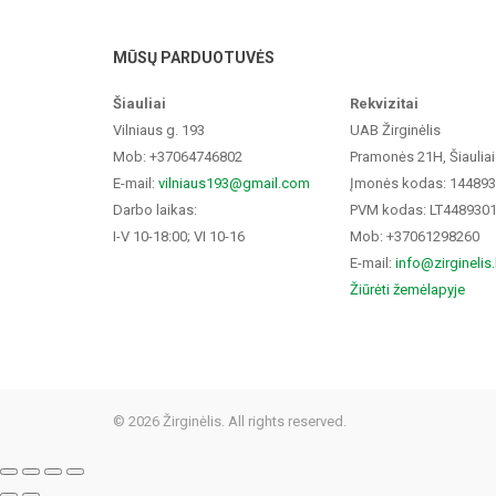
MŪSŲ PARDUOTUVĖS
Šiauliai
Rekvizitai
Vilniaus g. 193
UAB Žirginėlis
Mob: +37064746802
Pramonės 21H, Šiauliai
E-mail:
vilniaus193@gmail.com
Įmonės kodas: 14489
Darbo laikas:
PVM kodas: LT448930
I-V 10-18:00; VI 10-16
Mob: +37061298260
E-mail:
info@zirginelis.
Žiūrėti žemėlapyje
© 2026 Žirginėlis. All rights reserved.