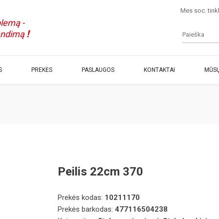
Mes soc. tink
lemą -
!
endimą
S
PREKĖS
PASLAUGOS
KONTAKTAI
MŪSŲ
Peilis 22cm 370
Prekės kodas:
10211170
Prekės barkodas:
477116504238