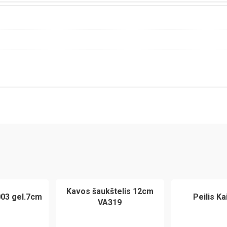
Kavos šaukštelis 12cm
003 gel.7cm
Peilis K
VA319