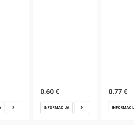
Original
0.60
€
0.77
€
price
A
INFORMACIJA
INFORMACI
was:
0.77€.