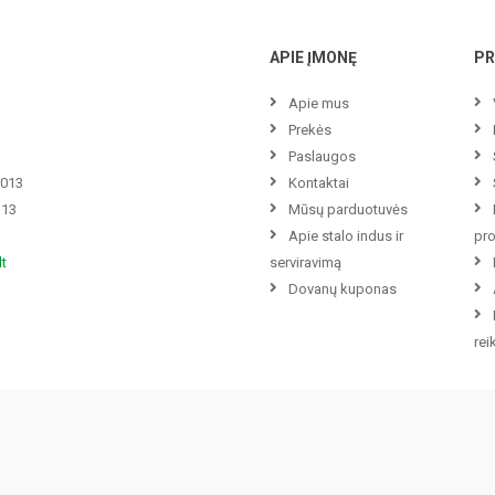
APIE ĮMONĘ
PR
Apie mus
Prekės
Paslaugos
3013
Kontaktai
113
Mūsų parduotuvės
Apie stalo indus ir
pr
lt
serviravimą
Dovanų kuponas
re