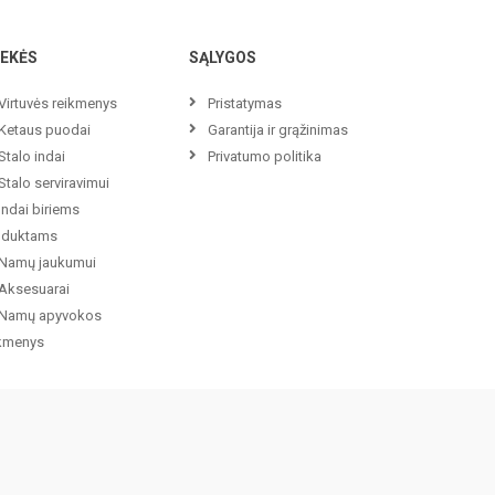
EKĖS
SĄLYGOS
Virtuvės reikmenys
Pristatymas
Ketaus puodai
Garantija ir grąžinimas
Stalo indai
Privatumo politika
Stalo serviravimui
Indai biriems
oduktams
Namų jaukumui
Aksesuarai
Namų apyvokos
ikmenys