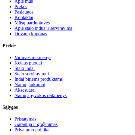
Apie mus
Prekės
Paslaugos
Kontaktai
Mūsų parduotuvės
Apie stalo indus ir serviravimą
Dovanų kuponas
Prekės
Virtuvės reikmenys
Ketaus puodai
Stalo indai
Stalo serviravimui
Indai biriems produktams
Namų jaukumui
Aksesuarai
Namų apyvokos reikmenys
Sąlygos
Pristatymas
Garantija ir grąžinimas
Privatumo politika