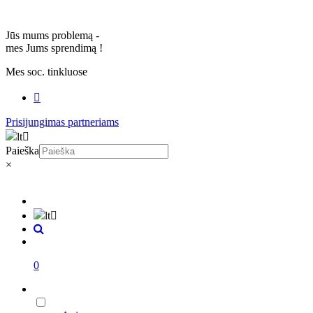
Jūs mums problemą -
mes Jums sprendimą
!
Mes soc. tinkluose
Prisijungimas partneriams
lt
Paieška
×
lt
0