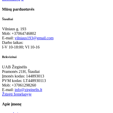
Mūsų parduotuvės
Šiauliai
Vilniaus g. 193
Mob: +37064746802
E-mail:
vilniaus193@gmail.com
Darbo laikas:
I-V 10-18:00; VI 10-16
Rekvizitai
UAB Žirginėlis
Pramonės 21H, Šiauliai
Įmonės kodas: 144893013
PVM kodas: LT448930113
Mob: +37061298260
E-mail:
info@zirginelis.lt
Žiūrėti žemėlapyje
Apie įmonę