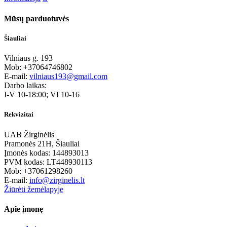
Mūsų parduotuvės
Šiauliai
Vilniaus g. 193
Mob: +37064746802
E-mail:
vilniaus193@gmail.com
Darbo laikas:
I-V 10-18:00; VI 10-16
Rekvizitai
UAB Žirginėlis
Pramonės 21H, Šiauliai
Įmonės kodas: 144893013
PVM kodas: LT448930113
Mob: +37061298260
E-mail:
info@zirginelis.lt
Žiūrėti žemėlapyje
Apie įmonę