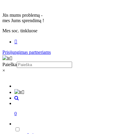
Jūs mums problemą -
mes Jums sprendimą
!
Mes soc. tinkluose
Prisijungimas partneriams
lt
Paieška
×
lt
0