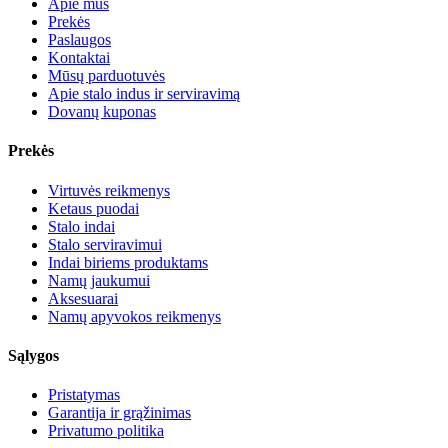
Apie mus
Prekės
Paslaugos
Kontaktai
Mūsų parduotuvės
Apie stalo indus ir serviravimą
Dovanų kuponas
Prekės
Virtuvės reikmenys
Ketaus puodai
Stalo indai
Stalo serviravimui
Indai biriems produktams
Namų jaukumui
Aksesuarai
Namų apyvokos reikmenys
Sąlygos
Pristatymas
Garantija ir grąžinimas
Privatumo politika