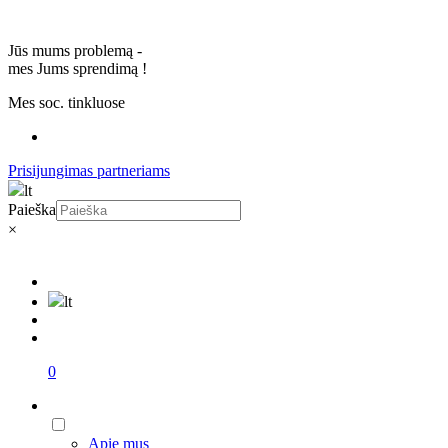
Jūs mums problemą -
mes Jums sprendimą
!
Mes soc. tinkluose
Prisijungimas partneriams
lt
Paieška
×
lt
0
Apie mus