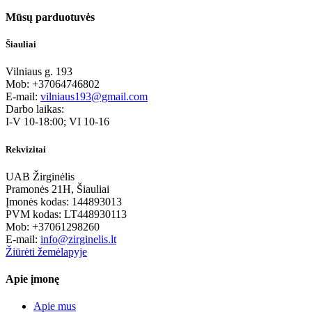
Mūsų parduotuvės
Šiauliai
Vilniaus g. 193
Mob: +37064746802
E-mail:
vilniaus193@gmail.com
Darbo laikas:
I-V 10-18:00; VI 10-16
Rekvizitai
UAB Žirginėlis
Pramonės 21H, Šiauliai
Įmonės kodas: 144893013
PVM kodas: LT448930113
Mob: +37061298260
E-mail:
info@zirginelis.lt
Žiūrėti žemėlapyje
Apie įmonę
Apie mus