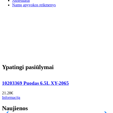
Aksesuarai
Namų apyvokos reikmenys
Ypatingi pasiūlymai
10203369 Puodas 6.5L XY-2065
21.28
€
7
Informacija
I
Naujienos