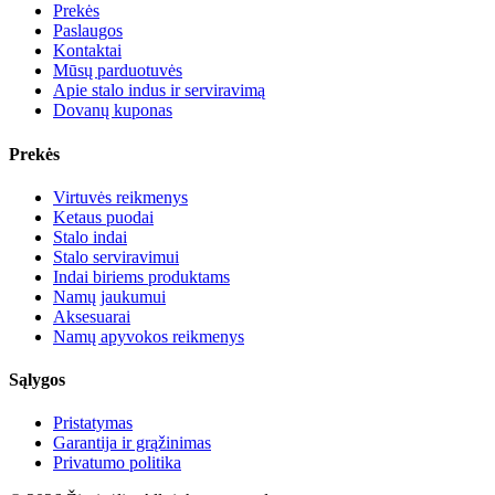
Prekės
Paslaugos
Kontaktai
Mūsų parduotuvės
Apie stalo indus ir serviravimą
Dovanų kuponas
Prekės
Virtuvės reikmenys
Ketaus puodai
Stalo indai
Stalo serviravimui
Indai biriems produktams
Namų jaukumui
Aksesuarai
Namų apyvokos reikmenys
Sąlygos
Pristatymas
Garantija ir grąžinimas
Privatumo politika