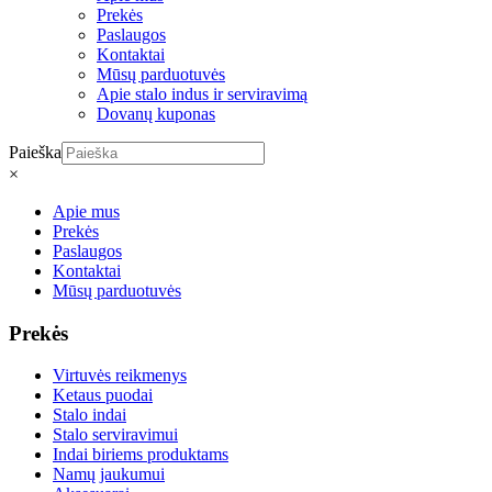
Prekės
Paslaugos
Kontaktai
Mūsų parduotuvės
Apie stalo indus ir serviravimą
Dovanų kuponas
Paieška
×
Apie mus
Prekės
Paslaugos
Kontaktai
Mūsų parduotuvės
Prekės
Virtuvės reikmenys
Ketaus puodai
Stalo indai
Stalo serviravimui
Indai biriems produktams
Namų jaukumui