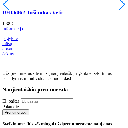
10406062 Tušinukas Vytis
1.38
€
1
Informacija
I
Įsigykite
mūsų
dovanų
čekius
Užsiprenumeruokite mūsų naujienlaiškį ir gaukite išskirtinius
pasiūlymus ir inidividualias nuolaidas!
Naujienlaiškio prenumerata.
El. paštas
Palaukite...
Prenumeruoti
Sveikiname, Jūs sėkmingai užsiprenumeravote naujienas