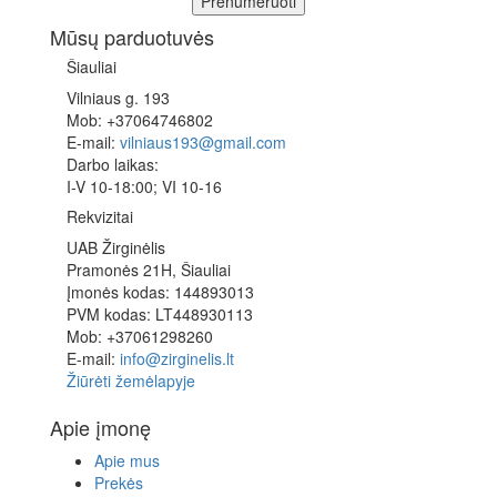
Prenumeruoti
Mūsų parduotuvės
Šiauliai
Vilniaus g. 193
Mob: +37064746802
E-mail:
vilniaus193@gmail.com
Darbo laikas:
I-V 10-18:00; VI 10-16
Rekvizitai
UAB Žirginėlis
Pramonės 21H, Šiauliai
Įmonės kodas: 144893013
PVM kodas: LT448930113
Mob: +37061298260
E-mail:
info@zirginelis.lt
Žiūrėti žemėlapyje
Apie įmonę
Apie mus
Prekės