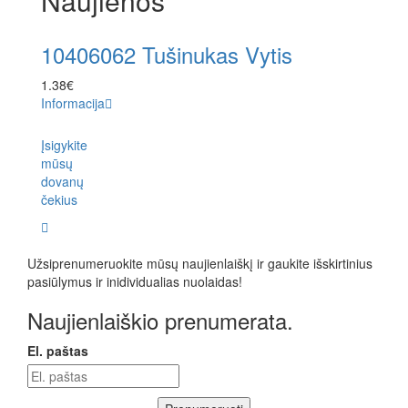
Naujienos
10406062 Tušinukas Vytis
1040
sp. 
1.38
€
Informacija
1.38
€
Informa
Įsigykite
mūsų
dovanų
čekius
Užsiprenumeruokite mūsų naujienlaiškį ir gaukite išskirtinius
pasiūlymus ir inidividualias nuolaidas!
Naujienlaiškio prenumerata.
El. paštas