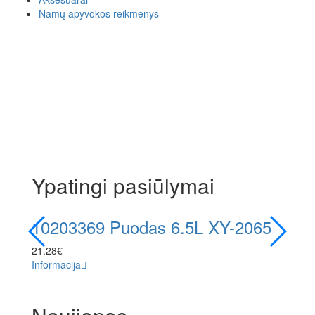
Namų apyvokos reikmenys
Ypatingi pasiūlymai
10203369 Puodas 6.5L XY-2065
103
21.28
€
7.48
€
Informacija
Informa