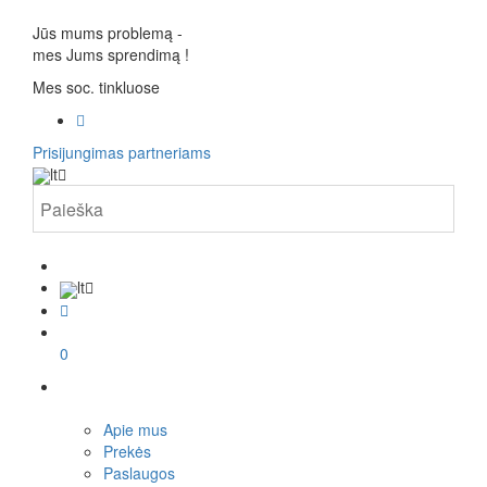
Jūs mums problemą -
mes Jums sprendimą
!
Mes soc. tinkluose
Prisijungimas partneriams
lt
lt
0
Apie mus
Prekės
Paslaugos