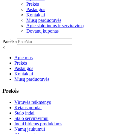
Prekės
Paslaugos
Kontaktai
Mūsų parduotuvės
Apie stalo indus ir serviravimą
Dovanų kuponas
Paieška
×
Apie mus
Prekės
Paslaugos
Kontaktai
Mūsų parduotuvės
Prekės
Virtuvės reikmenys
Ketaus puodai
Stalo indai
Stalo serviravimui
Indai biriems produktams
Namų jaukumui