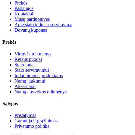
Prekės
Paslaugos
Kontaktai
Mūsų parduotuvės
Apie stalo indus ir serviravimą
Dovanų kuponas
Prekės
Virtuvės reikmenys
Ketaus puodai
Stalo indai
Stalo serviravimui
Indai biriems produktams
Namų jaukumui
Aksesuarai
Namų apyvokos reikmenys
Sąlygos
Pristatymas
Garantija ir grąžinimas
Privatumo politika