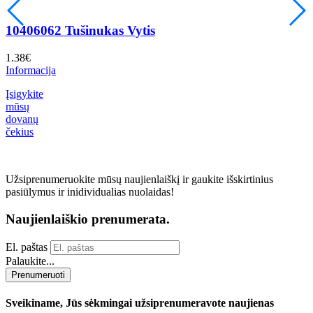
10406062 Tušinukas Vytis
1.38
€
1
Informacija
I
Įsigykite
mūsų
dovanų
čekius
Užsiprenumeruokite mūsų naujienlaiškį ir gaukite išskirtinius
pasiūlymus ir inidividualias nuolaidas!
Naujienlaiškio prenumerata.
El. paštas
Palaukite...
Prenumeruoti
Sveikiname, Jūs sėkmingai užsiprenumeravote naujienas