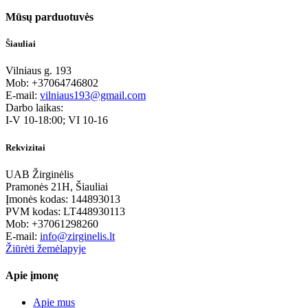
Mūsų parduotuvės
Šiauliai
Vilniaus g. 193
Mob: +37064746802
E-mail:
vilniaus193@gmail.com
Darbo laikas:
I-V 10-18:00; VI 10-16
Rekvizitai
UAB Žirginėlis
Pramonės 21H, Šiauliai
Įmonės kodas: 144893013
PVM kodas: LT448930113
Mob: +37061298260
E-mail:
info@zirginelis.lt
Žiūrėti žemėlapyje
Apie įmonę
Apie mus