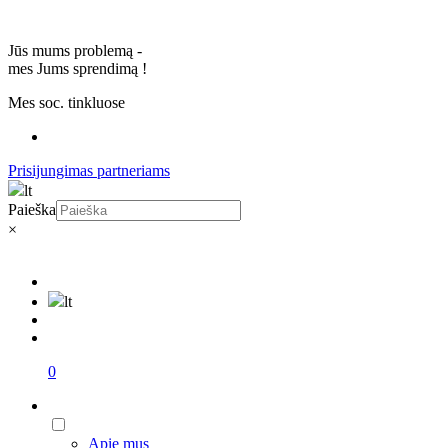
Jūs mums problemą -
mes Jums sprendimą
!
Mes soc. tinkluose
Prisijungimas partneriams
lt
Paieška
×
lt
0
Apie mus