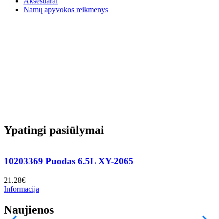
Aksesuarai
Namų apyvokos reikmenys
Ypatingi pasiūlymai
10203369 Puodas 6.5L XY-2065
21.28
€
7
Informacija
I
Naujienos