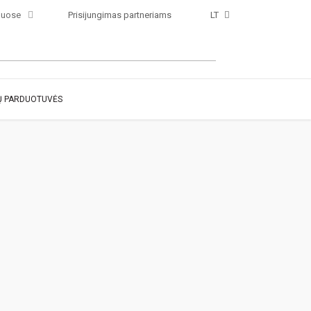
luose
Prisijungimas partneriams
LT
 PARDUOTUVĖS