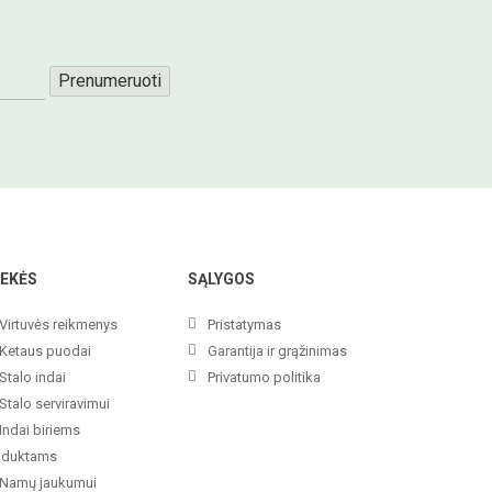
Prenumeruoti
EKĖS
SĄLYGOS
Virtuvės reikmenys
Pristatymas
Ketaus puodai
Garantija ir grąžinimas
Stalo indai
Privatumo politika
Stalo serviravimui
Indai biriems
oduktams
Namų jaukumui