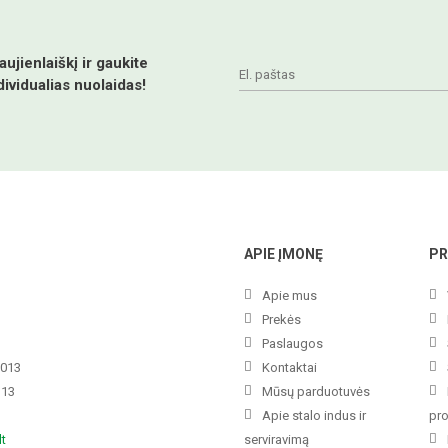
jienlaiškį ir gaukite
dividualias nuolaidas!
APIE ĮMONĘ
PR
Apie mus
Prekės
Paslaugos
3013
Kontaktai
113
Mūsų parduotuvės
Apie stalo indus ir
pr
lt
serviravimą