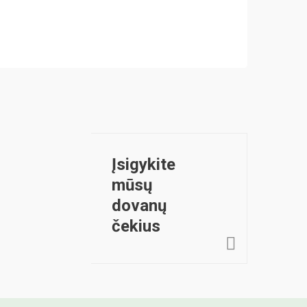
1.38
INFORM
Įsigykite
mūsų
dovanų
čekius