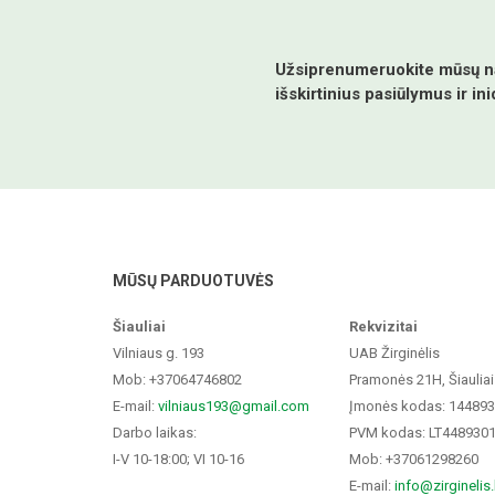
Užsiprenumeruokite mūsų nau
išskirtinius pasiūlymus ir ini
MŪSŲ PARDUOTUVĖS
Šiauliai
Rekvizitai
Vilniaus g. 193
UAB Žirginėlis
Mob: +37064746802
Pramonės 21H, Šiauliai
E-mail:
vilniaus193@gmail.com
Įmonės kodas: 14489
Darbo laikas:
PVM kodas: LT448930
I-V 10-18:00; VI 10-16
Mob: +37061298260
E-mail:
info@zirginelis.