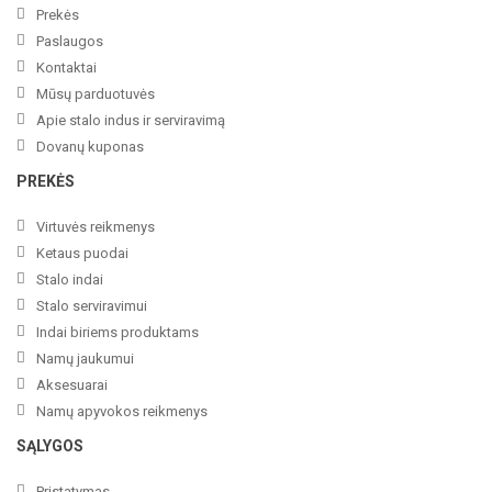
Prekės
Paslaugos
Kontaktai
Mūsų parduotuvės
Apie stalo indus ir serviravimą
Dovanų kuponas
PREKĖS
Virtuvės reikmenys
Ketaus puodai
Stalo indai
Stalo serviravimui
Indai biriems produktams
Namų jaukumui
Aksesuarai
Namų apyvokos reikmenys
SĄLYGOS
Pristatymas