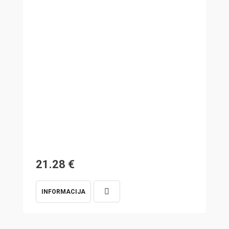
21.28
€
7
INFORMACIJA
I