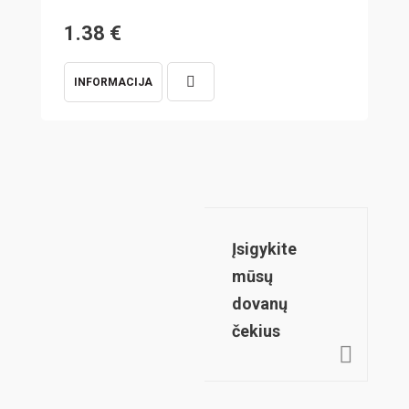
1.38
€
1
INFORMACIJA
I
Įsigykite
mūsų
dovanų
čekius