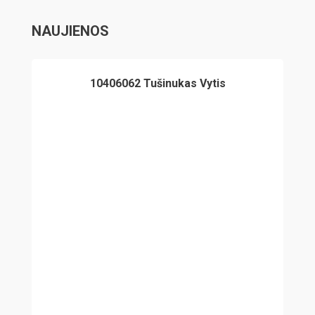
NAUJIENOS
10406062 Tušinukas Vytis
1040