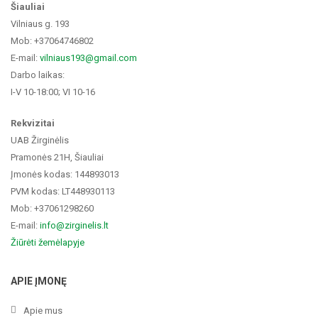
Šiauliai
Vilniaus g. 193
Mob: +37064746802
E-mail:
vilniaus193@gmail.com
Darbo laikas:
I-V 10-18:00; VI 10-16
Rekvizitai
UAB Žirginėlis
Pramonės 21H, Šiauliai
Įmonės kodas: 144893013
PVM kodas: LT448930113
Mob: +37061298260
E-mail:
info@zirginelis.lt
Žiūrėti žemėlapyje
APIE ĮMONĘ
Apie mus