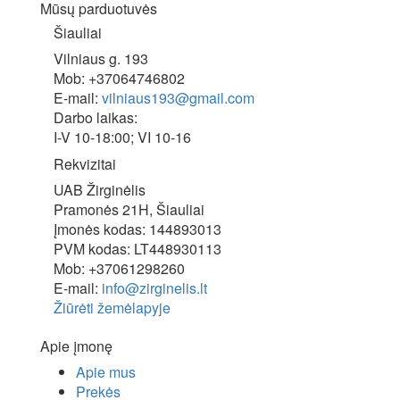
Mūsų parduotuvės
Šiauliai
Vilniaus g. 193
Mob: +37064746802
E-mail:
vilniaus193@gmail.com
Darbo laikas:
I-V 10-18:00; VI 10-16
Rekvizitai
UAB Žirginėlis
Pramonės 21H, Šiauliai
Įmonės kodas: 144893013
PVM kodas: LT448930113
Mob: +37061298260
E-mail:
info@zirginelis.lt
Žiūrėti žemėlapyje
Apie įmonę
Apie mus
Prekės