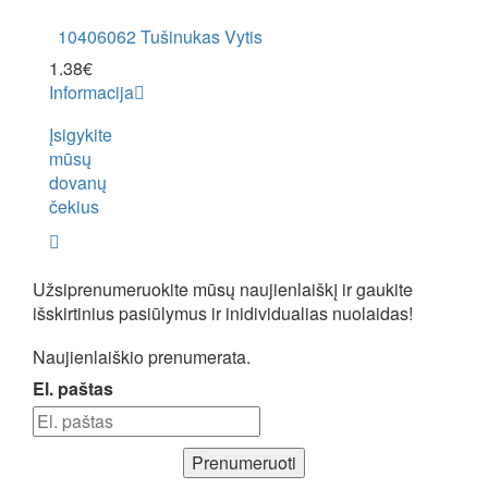
10406062 Tušinukas Vytis
10405
1.38
€
1.38
€
Informacija
Inform
Įsigykite
mūsų
dovanų
čekius
Užsiprenumeruokite mūsų naujienlaiškį ir gaukite
išskirtinius pasiūlymus ir inidividualias nuolaidas!
Naujienlaiškio prenumerata.
El. paštas
Prenumeruoti