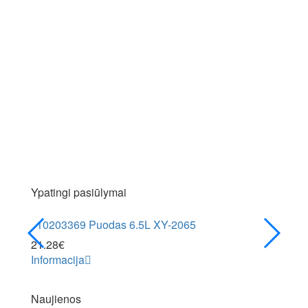
Ypatingi pasiūlymai
10203369 Puodas 6.5L XY-2065
1030
21.28
€
7.48
€
Informacija
Inform
Naujienos