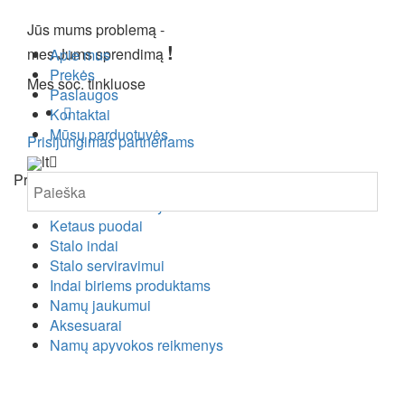
Jūs mums problemą -
!
mes Jums sprendimą
Apie mus
Prekės
Mes soc. tinkluose
Paslaugos
Kontaktai
Mūsų parduotuvės
Prisijungimas partneriams
lt
Prekės
Virtuvės reikmenys
Ketaus puodai
Stalo indai
Stalo serviravimui
Indai biriems produktams
Namų jaukumui
Aksesuarai
Namų apyvokos reikmenys