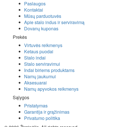
Paslaugos
Kontaktai
Mūsų parduotuvės
Apie stalo indus ir serviravimą
Dovanų kuponas
Prekės
Virtuvės reikmenys
Ketaus puodai
Stalo indai
Stalo serviravimui
Indai biriems produktams
Namų jaukumui
Aksesuarai
Namų apyvokos reikmenys
Sąlygos
Pristatymas
Garantija ir grąžinimas
Privatumo politika