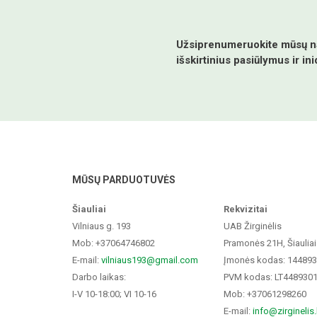
Užsiprenumeruokite mūsų nau
išskirtinius pasiūlymus ir ini
MŪSŲ PARDUOTUVĖS
Šiauliai
Rekvizitai
Vilniaus g. 193
UAB Žirginėlis
Mob: +37064746802
Pramonės 21H, Šiauliai
E-mail:
vilniaus193@gmail.com
Įmonės kodas: 14489
Darbo laikas:
PVM kodas: LT448930
I-V 10-18:00; VI 10-16
Mob: +37061298260
E-mail:
info@zirginelis.