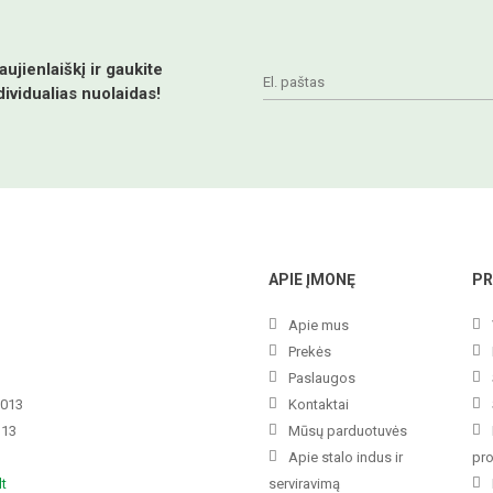
jienlaiškį ir gaukite
dividualias nuolaidas!
APIE ĮMONĘ
PR
Apie mus
Prekės
Paslaugos
3013
Kontaktai
113
Mūsų parduotuvės
Apie stalo indus ir
pr
lt
serviravimą