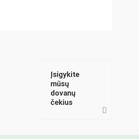
1.38
INFORM
Įsigykite
mūsų
dovanų
čekius