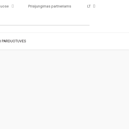
luose
Prisijungimas partneriams
LT
 PARDUOTUVĖS