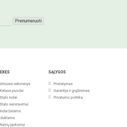
Prenumeruoti
EKĖS
SĄLYGOS
Virtuvės reikmenys
Pristatymas
Ketaus puodai
Garantija ir grąžinimas
Stalo indai
Privatumo politika
Stalo serviravimui
Indai biriems
oduktams
Namų jaukumui