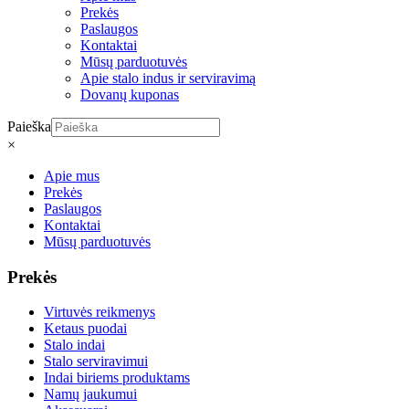
Prekės
Paslaugos
Kontaktai
Mūsų parduotuvės
Apie stalo indus ir serviravimą
Dovanų kuponas
Paieška
×
Apie mus
Prekės
Paslaugos
Kontaktai
Mūsų parduotuvės
Prekės
Virtuvės reikmenys
Ketaus puodai
Stalo indai
Stalo serviravimui
Indai biriems produktams
Namų jaukumui