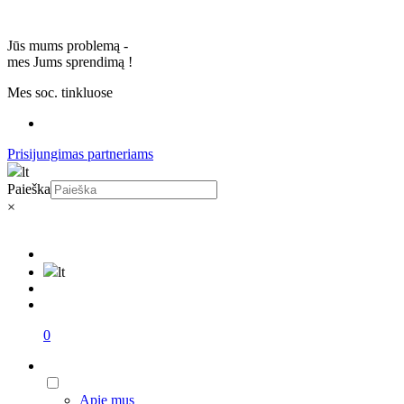
Jūs mums problemą -
mes Jums sprendimą
!
Mes soc. tinkluose
Prisijungimas partneriams
lt
Paieška
×
lt
0
Apie mus