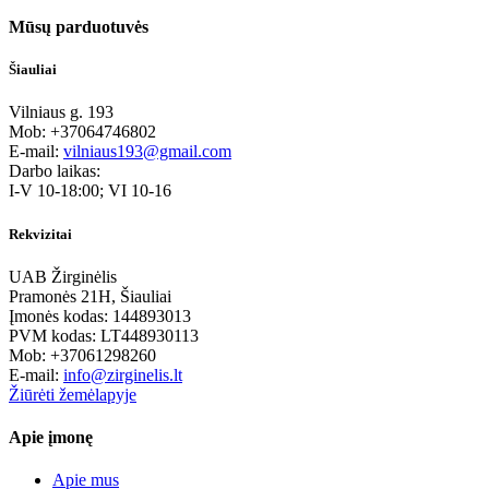
Mūsų parduotuvės
Šiauliai
Vilniaus g. 193
Mob: +37064746802
E-mail:
vilniaus193@gmail.com
Darbo laikas:
I-V 10-18:00; VI 10-16
Rekvizitai
UAB Žirginėlis
Pramonės 21H, Šiauliai
Įmonės kodas: 144893013
PVM kodas: LT448930113
Mob: +37061298260
E-mail:
info@zirginelis.lt
Žiūrėti žemėlapyje
Apie įmonę
Apie mus