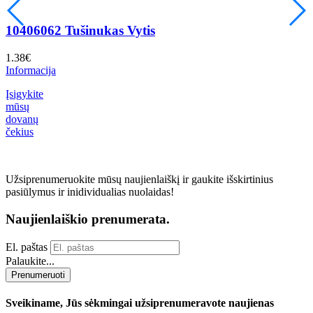
10406062 Tušinukas Vytis
1.38
€
1
Informacija
I
Įsigykite
mūsų
dovanų
čekius
Užsiprenumeruokite mūsų naujienlaiškį ir gaukite išskirtinius
pasiūlymus ir inidividualias nuolaidas!
Naujienlaiškio prenumerata.
El. paštas
Palaukite...
Prenumeruoti
Sveikiname, Jūs sėkmingai užsiprenumeravote naujienas