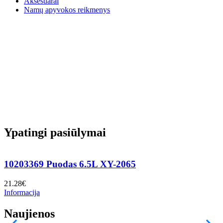
Aksesuarai
Namų apyvokos reikmenys
Ypatingi pasiūlymai
10203369 Puodas 6.5L XY-2065
21.28
€
7
Informacija
I
Naujienos