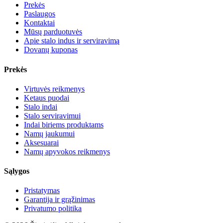
Prekės
Paslaugos
Kontaktai
Mūsų parduotuvės
Apie stalo indus ir serviravimą
Dovanų kuponas
Prekės
Virtuvės reikmenys
Ketaus puodai
Stalo indai
Stalo serviravimui
Indai biriems produktams
Namų jaukumui
Aksesuarai
Namų apyvokos reikmenys
Sąlygos
Pristatymas
Garantija ir grąžinimas
Privatumo politika