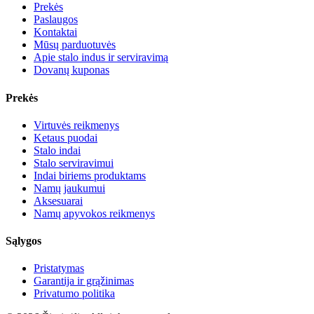
Prekės
Paslaugos
Kontaktai
Mūsų parduotuvės
Apie stalo indus ir serviravimą
Dovanų kuponas
Prekės
Virtuvės reikmenys
Ketaus puodai
Stalo indai
Stalo serviravimui
Indai biriems produktams
Namų jaukumui
Aksesuarai
Namų apyvokos reikmenys
Sąlygos
Pristatymas
Garantija ir grąžinimas
Privatumo politika