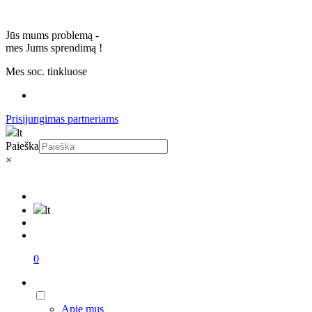
Jūs mums problemą -
mes Jums sprendimą
!
Mes soc. tinkluose
Prisijungimas partneriams
lt
Paieška
×
lt
0
Apie mus