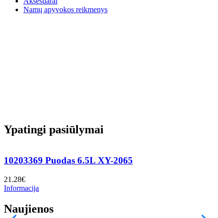
Aksesuarai
Namų apyvokos reikmenys
Ypatingi pasiūlymai
10203369 Puodas 6.5L XY-2065
21.28
€
7
Informacija
I
Naujienos