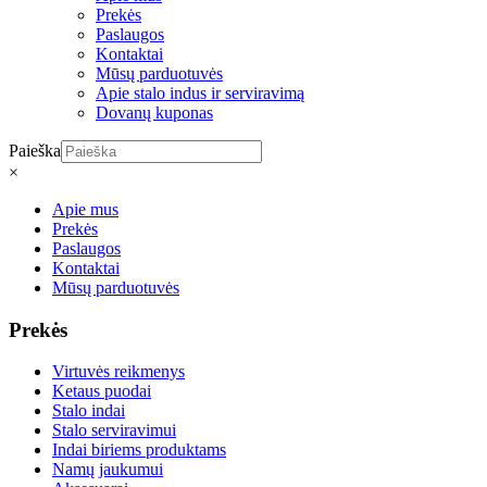
Prekės
Paslaugos
Kontaktai
Mūsų parduotuvės
Apie stalo indus ir serviravimą
Dovanų kuponas
Paieška
×
Apie mus
Prekės
Paslaugos
Kontaktai
Mūsų parduotuvės
Prekės
Virtuvės reikmenys
Ketaus puodai
Stalo indai
Stalo serviravimui
Indai biriems produktams
Namų jaukumui