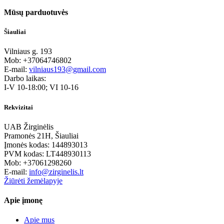
Mūsų parduotuvės
Šiauliai
Vilniaus g. 193
Mob: +37064746802
E-mail:
vilniaus193@gmail.com
Darbo laikas:
I-V 10-18:00; VI 10-16
Rekvizitai
UAB Žirginėlis
Pramonės 21H, Šiauliai
Įmonės kodas: 144893013
PVM kodas: LT448930113
Mob: +37061298260
E-mail:
info@zirginelis.lt
Žiūrėti žemėlapyje
Apie įmonę
Apie mus