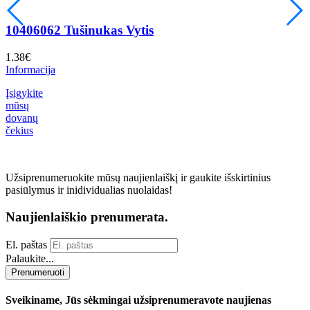
10406062 Tušinukas Vytis
1.38
€
1
Informacija
I
Įsigykite
mūsų
dovanų
čekius
Užsiprenumeruokite mūsų naujienlaiškį ir gaukite išskirtinius
pasiūlymus ir inidividualias nuolaidas!
Naujienlaiškio prenumerata.
El. paštas
Palaukite...
Prenumeruoti
Sveikiname, Jūs sėkmingai užsiprenumeravote naujienas