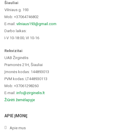
Šiauliai
Vilniaus g. 193
Mob: +37064746802
E-mail:
vilniaus193@gmail.com
Darbo laikas:
I-V 10-18:00; VI 10-16
Rekvizitai
UAB Žirginėlis
Pramonės 21H, Šiauliai
Įmonės kodas: 144893013
PVM kodas: LT448930113
Mob: +37061298260
E-mail:
info@zirginelis.lt
Žiūrėti žemėlapyje
APIE ĮMONĘ
Apie mus