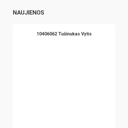
NAUJIENOS
10406062 Tušinukas Vytis
1040