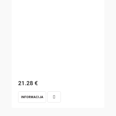
21.28
€
7
INFORMACIJA
I