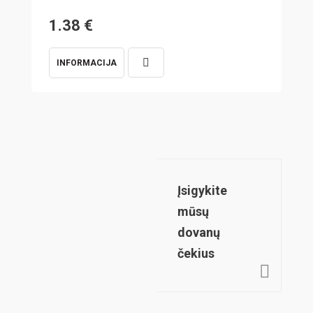
1.38
€
1
INFORMACIJA
I
Įsigykite
mūsų
dovanų
čekius