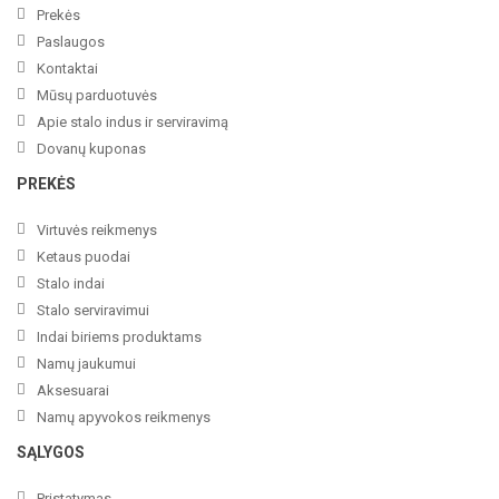
Prekės
Paslaugos
Kontaktai
Mūsų parduotuvės
Apie stalo indus ir serviravimą
Dovanų kuponas
PREKĖS
Virtuvės reikmenys
Ketaus puodai
Stalo indai
Stalo serviravimui
Indai biriems produktams
Namų jaukumui
Aksesuarai
Namų apyvokos reikmenys
SĄLYGOS
Pristatymas