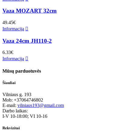
Vaza MOZART 32cm
49.45
€
Informacija
Vaza 24cm JH110-2
6.33
€
Informacija
Mūsų parduotuvės
Šiauliai
Vilniaus g. 193
Mob: +37064746802
E-mail:
vilniaus193@gmail.com
Darbo laikas:
I-V 10-18:00; VI 10-16
Rekvizitai