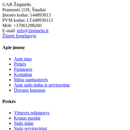
UAB Žirginėlis
Pramonės 21H, Šiauliai
Įmonės kodas: 144893013
PVM kodas: LT448930113
Mob: +37061298260
E-mail:
info@zirginelis.lt
Žiūrėti žemėlapyje
Apie įmonę
Apie mus
Prekės
Paslaugos
Kontaktai
Mūsų parduotuvės
Apie stalo indus ir serviravimą
Dovanų kuponas
Prekės
Virtuvės reikmenys
Ketaus puodai
Stalo indai
Stalo serviravimui