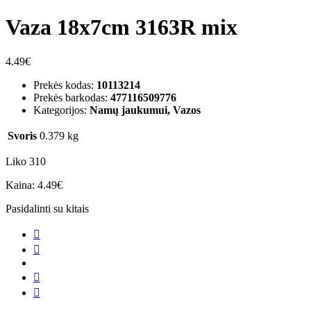
Vaza 18x7cm 3163R mix
4.49
€
Prekės kodas:
10113214
Prekės barkodas:
477116509776
Kategorijos:
Namų jaukumui, Vazos
Svoris
0.379 kg
Liko 310
Kaina:
4.49
€
Pasidalinti su kitais