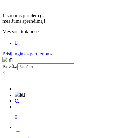
Jūs mums problemą -
mes Jums sprendimą
!
Mes soc. tinkluose
Prisijungimas partneriams
lt
Paieška
×
lt
0