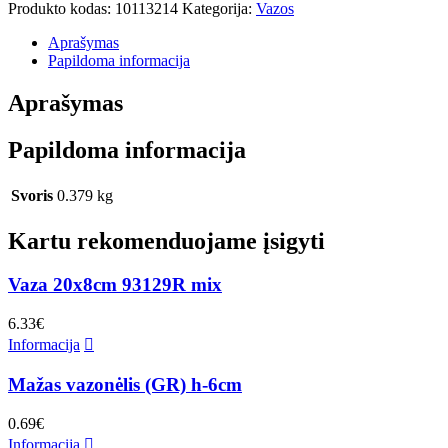
Produkto kodas:
10113214
Kategorija:
Vazos
Aprašymas
Papildoma informacija
Aprašymas
Papildoma informacija
Svoris
0.379 kg
Kartu rekomenduojame įsigyti
Vaza 20x8cm 93129R mix
6.33
€
Informacija
Mažas vazonėlis (GR) h-6cm
0.69
€
Informacija