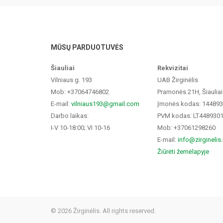
MŪSŲ PARDUOTUVĖS
Šiauliai
Rekvizitai
Vilniaus g. 193
UAB Žirginėlis
Mob: +37064746802
Pramonės 21H, Šiauliai
E-mail:
vilniaus193@gmail.com
Įmonės kodas: 14489
Darbo laikas:
PVM kodas: LT448930
I-V 10-18:00; VI 10-16
Mob: +37061298260
E-mail:
info@zirginelis.
Žiūrėti žemėlapyje
© 2026 Žirginėlis. All rights reserved.