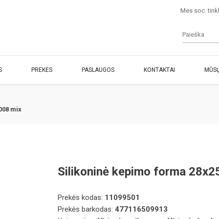
Mes soc. tink
S
PREKĖS
PASLAUGOS
KONTAKTAI
MŪSŲ
008 mix
Silikoninė kepimo forma 28x
Prekės kodas:
11099501
Prekės barkodas:
477116509913