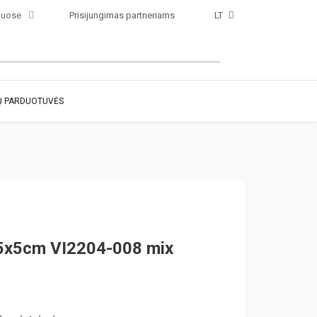
luose
Prisijungimas partneriams
LT
 PARDUOTUVĖS
25x5cm VI2204-008 mix