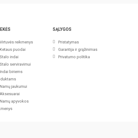
EKĖS
SĄLYGOS
Virtuvės reikmenys
Pristatymas
Ketaus puodai
Garantija ir grąžinimas
Stalo indai
Privatumo politika
Stalo serviravimui
Indai biriems
oduktams
Namų jaukumui
Aksesuarai
Namų apyvokos
ikmenys