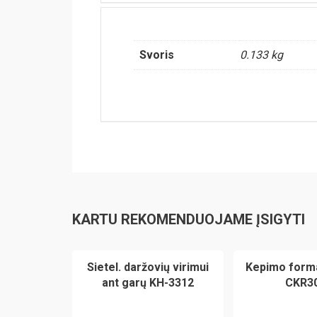
Svoris
0.133 kg
KARTU REKOMENDUOJAME ĮSIGYTI
Sietel. daržovių virimui
Kepimo form
ant garų KH-3312
CKR3