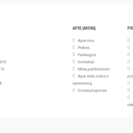
APIE ĮMONĘ
PR
Apie mus
Prekės
Paslaugos
3013
Kontaktai
113
Mūsų parduotuvės
Apie stalo indus ir
pr
lt
serviravimą
Dovanų kuponas
re