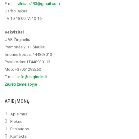
E-mail:
vilniaus193@gmail.com
Darbo laikas:
I-V 10-18:00; VI 10-16
Rekvizitai
UAB Žirginėlis
Pramonės 21H, Šiauliai
Įmonės kodas: 144893013
PVM kodas: LT448930113
Mob: +37061298260
E-mail:
info@zirginelis.lt
Žiūrėti žemėlapyje
APIE ĮMONĘ
Apie mus
Prekės
Paslaugos
Kontaktai