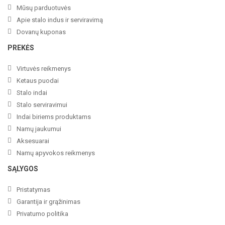
Mūsų parduotuvės
Apie stalo indus ir serviravimą
Dovanų kuponas
PREKĖS
Virtuvės reikmenys
Ketaus puodai
Stalo indai
Stalo serviravimui
Indai biriems produktams
Namų jaukumui
Aksesuarai
Namų apyvokos reikmenys
SĄLYGOS
Pristatymas
Garantija ir grąžinimas
Privatumo politika