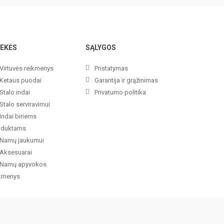
EKĖS
SĄLYGOS
Virtuvės reikmenys
Pristatymas
Ketaus puodai
Garantija ir grąžinimas
Stalo indai
Privatumo politika
Stalo serviravimui
Indai biriems
oduktams
Namų jaukumui
Aksesuarai
Namų apyvokos
ikmenys