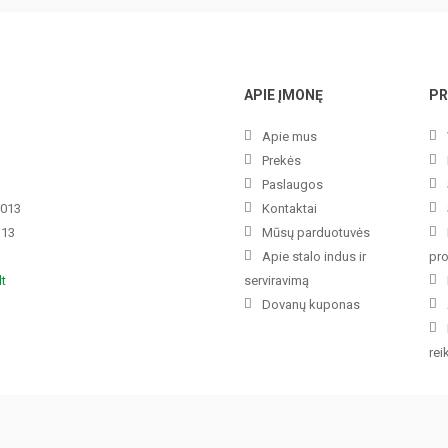
APIE ĮMONĘ
PR
Apie mus
Prekės
Paslaugos
3013
Kontaktai
113
Mūsų parduotuvės
Apie stalo indus ir
pr
lt
serviravimą
Dovanų kuponas
re