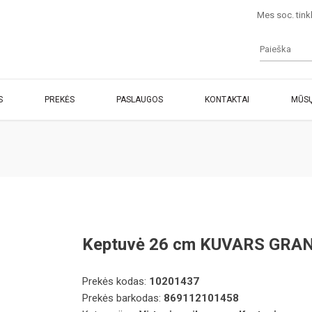
Mes soc. tink
S
PREKĖS
PASLAUGOS
KONTAKTAI
MŪSŲ
Keptuvė 26 cm KUVARS GRA
Prekės kodas:
10201437
Prekės barkodas:
869112101458