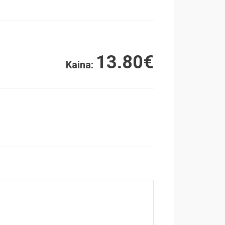
13.80
€
Kaina: