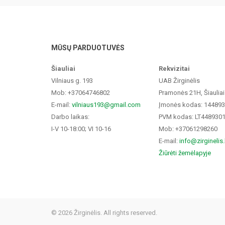
MŪSŲ PARDUOTUVĖS
Šiauliai
Rekvizitai
Vilniaus g. 193
UAB Žirginėlis
Mob: +37064746802
Pramonės 21H, Šiauliai
E-mail:
vilniaus193@gmail.com
Įmonės kodas: 14489
Darbo laikas:
PVM kodas: LT448930
I-V 10-18:00; VI 10-16
Mob: +37061298260
E-mail:
info@zirginelis.
Žiūrėti žemėlapyje
© 2026 Žirginėlis. All rights reserved.