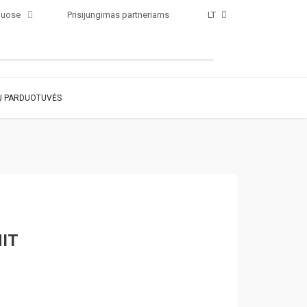
luose
Prisijungimas partneriams
LT
 PARDUOTUVĖS
NIT