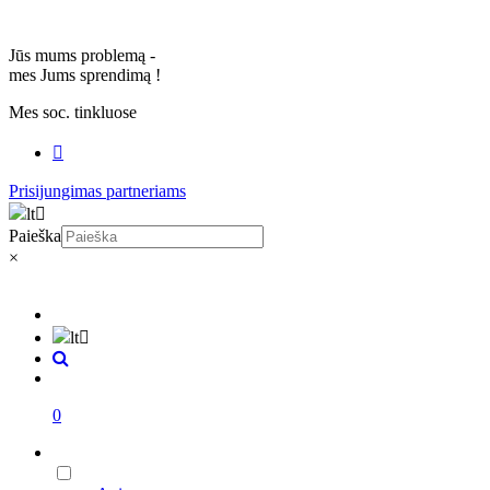
Jūs mums problemą -
mes Jums sprendimą
!
Mes soc. tinkluose
Prisijungimas partneriams
lt
Paieška
×
lt
0