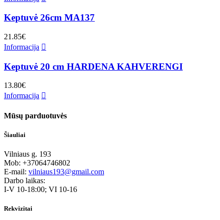
Keptuvė 26cm MA137
21.85
€
Informacija
Keptuvė 20 cm HARDENA KAHVERENGI
13.80
€
Informacija
Mūsų parduotuvės
Šiauliai
Vilniaus g. 193
Mob: +37064746802
E-mail:
vilniaus193@gmail.com
Darbo laikas:
I-V 10-18:00; VI 10-16
Rekvizitai