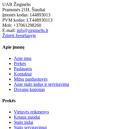
UAB Žirginėlis
Pramonės 21H, Šiauliai
Įmonės kodas: 144893013
PVM kodas: LT448930113
Mob: +37061298260
E-mail:
info@zirginelis.lt
Žiūrėti žemėlapyje
Apie įmonę
Apie mus
Prekės
Paslaugos
Kontaktai
Mūsų parduotuvės
Apie stalo indus ir serviravimą
Dovanų kuponas
Prekės
Virtuvės reikmenys
Ketaus puodai
Stalo indai
Stalo serviravimui