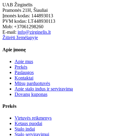
UAB Žirginėlis
Pramonės 21H, Šiauliai
Įmonės kodas: 144893013
PVM kodas: LT448930113
Mob: +37061298260
E-mail:
info@zirginelis.lt
Žiūrėti žemėlapyje
Apie įmonę
Apie mus
Prekės
Paslaugos
Kontaktai
Mūsų parduotuvės
Apie stalo indus ir serviravimą
Dovanų kuponas
Prekės
Virtuvės reikmenys
Ketaus puodai
Stalo indai
Stalo serviravimui