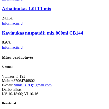
Arbatinukas 1.0l T1 mix
24.15
€
Informacija
Kavinukas nuspaudž. mix 800ml CB144
8.97
€
Informacija
Mūsų parduotuvės
Šiauliai
Vilniaus g. 193
Mob: +37064746802
E-mail:
vilniaus193@gmail.com
Darbo laikas:
I-V 10-18:00; VI 10-16
Rekvizitai