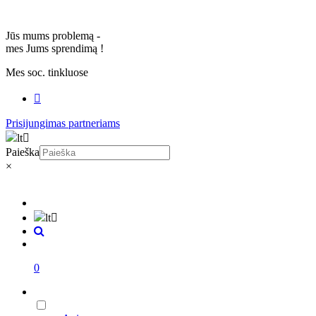
Jūs mums problemą -
mes Jums sprendimą
!
Mes soc. tinkluose
Prisijungimas partneriams
lt
Paieška
×
lt
0