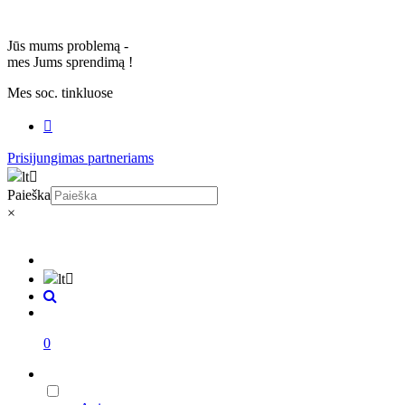
Jūs mums problemą -
mes Jums sprendimą
!
Mes soc. tinkluose
Prisijungimas partneriams
lt
Paieška
×
lt
0