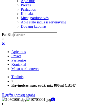
Apie mus
Prekės
Paslaugos
Kontaktai
Mūsų parduotuvės
Apie stalo indus ir serviravimą
Dovanų kuponas
Paieška
×
Apie mus
Prekės
Paslaugos
Kontaktai
Mūsų parduotuvės
Titulinis
>
Kavinukas nuspaudž. mix 800ml CB147
grįžti į prekių sąrašą