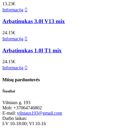
13.23
€
Informacija
Arbatinukas 3.0l V13 mix
24.15
€
Informacija
Arbatinukas 1.0l T1 mix
24.15
€
Informacija
Mūsų parduotuvės
Šiauliai
Vilniaus g. 193
Mob: +37064746802
E-mail:
vilniaus193@gmail.com
Darbo laikas:
I-V 10-18:00; VI 10-16