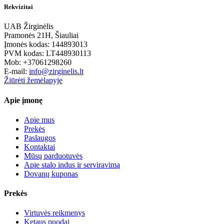
Rekvizitai
UAB Žirginėlis
Pramonės 21H, Šiauliai
Įmonės kodas: 144893013
PVM kodas: LT448930113
Mob: +37061298260
E-mail:
info@zirginelis.lt
Žiūrėti žemėlapyje
Apie įmonę
Apie mus
Prekės
Paslaugos
Kontaktai
Mūsų parduotuvės
Apie stalo indus ir serviravimą
Dovanų kuponas
Prekės
Virtuvės reikmenys
Ketaus puodai