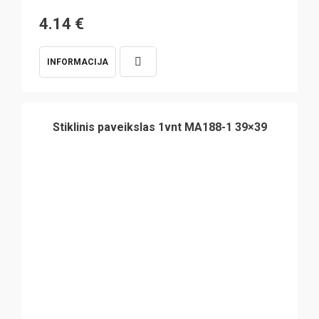
4.14
€
INFORMACIJA
Stiklinis paveikslas 1vnt MA188-1 39×39