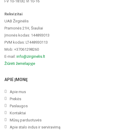
I-V 10-18:00; VI 10-16
Rekvizitai
UAB Žirginėlis
Pramonės 21H, Šiauliai
Įmonės kodas: 144893013
PVM kodas: LT448930113
Mob: +37061298260
E-mail:
info@zirginelis.lt
Žiūrėti žemėlapyje
APIE ĮMONĘ
Apie mus
Prekės
Paslaugos
Kontaktai
Mūsų parduotuvės
Apie stalo indus ir serviravimą