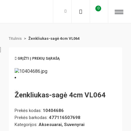
0
Titulinis
>
Ženkliukas-sagė 4cm VL064
GRĮŽTI Į PREKIŲ SĄRAŠĄ
Ženkliukas-sagė 4cm VL064
Prekės kodas:
10404686
Prekės barkodas:
477116507698
Kategorijos:
Aksesuarai, Suvenyrai