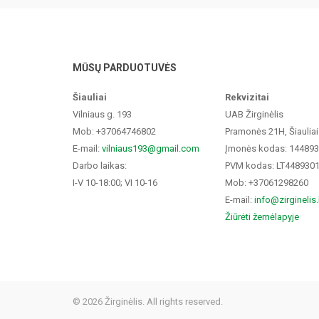
MŪSŲ PARDUOTUVĖS
Šiauliai
Rekvizitai
Vilniaus g. 193
UAB Žirginėlis
Mob: +37064746802
Pramonės 21H, Šiauliai
E-mail:
vilniaus193@gmail.com
Įmonės kodas: 14489
Darbo laikas:
PVM kodas: LT448930
I-V 10-18:00; VI 10-16
Mob: +37061298260
E-mail:
info@zirginelis.
Žiūrėti žemėlapyje
© 2026 Žirginėlis. All rights reserved.