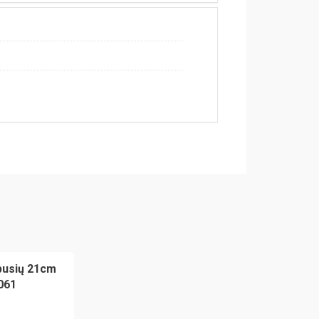
 pusių 21cm
061