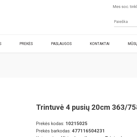
Mes soc. tink
S
PREKĖS
PASLAUGOS
KONTAKTAI
MŪSŲ
Trintuvė 4 pusių 20cm 363/75
Prekės kodas:
10215025
Prekės barkodas:
477116504231