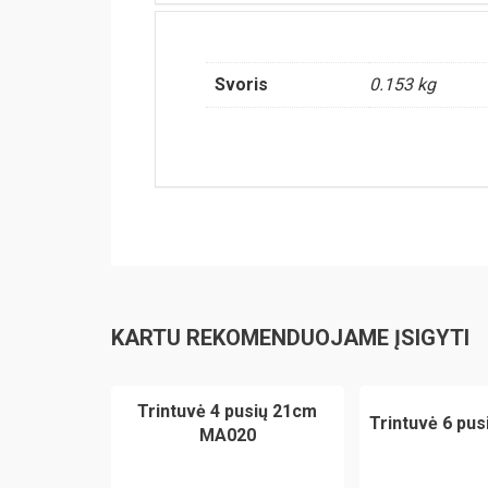
Svoris
0.153 kg
KARTU REKOMENDUOJAME ĮSIGYTI
Trintuvė 4 pusių 21cm
Trintuvė 6 pu
MA020