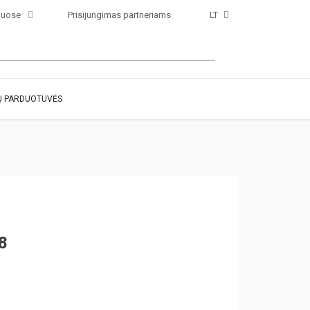
luose
Prisijungimas partneriams
LT
 PARDUOTUVĖS
8