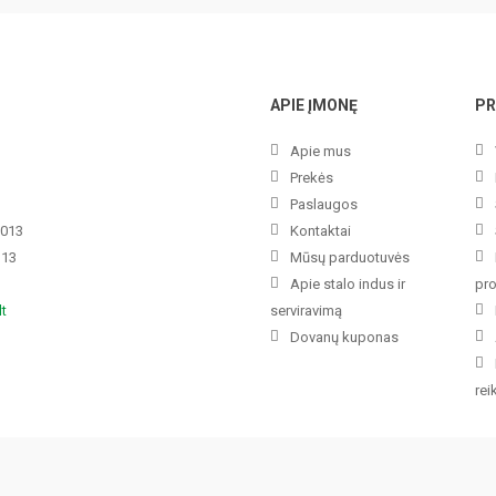
APIE ĮMONĘ
PR
Apie mus
Prekės
Paslaugos
3013
Kontaktai
113
Mūsų parduotuvės
Apie stalo indus ir
pr
lt
serviravimą
Dovanų kuponas
re