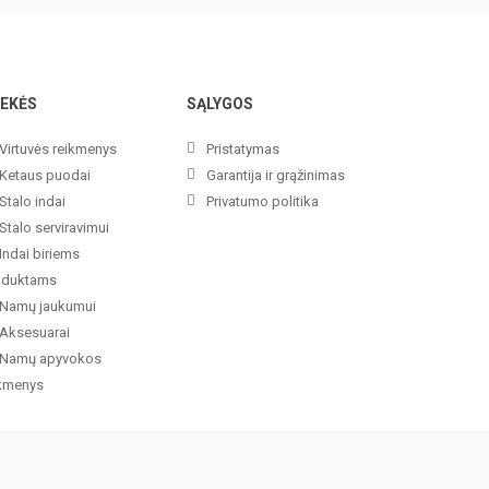
EKĖS
SĄLYGOS
Virtuvės reikmenys
Pristatymas
Ketaus puodai
Garantija ir grąžinimas
Stalo indai
Privatumo politika
Stalo serviravimui
Indai biriems
oduktams
Namų jaukumui
Aksesuarai
Namų apyvokos
ikmenys