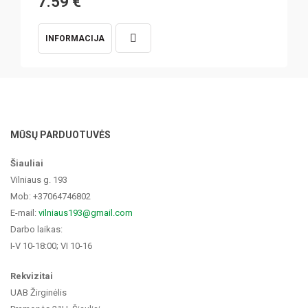
7.59
€
INFORMACIJA
MŪSŲ PARDUOTUVĖS
Šiauliai
Vilniaus g. 193
Mob: +37064746802
E-mail:
vilniaus193@gmail.com
Darbo laikas:
I-V 10-18:00; VI 10-16
Rekvizitai
UAB Žirginėlis