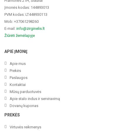
Pramonės 21H, Šiauliai
Įmonės kodas: 144893013
PVM kodas: LT448930113
Mob: +37061298260
E-mail:
info@zirginelis.lt
Žiūrėti žemėlapyje
APIE ĮMONĘ
Apie mus
Prekės
Paslaugos
Kontaktai
Mūsų parduotuvės
Apie stalo indus ir serviravimą
Dovanų kuponas
PREKĖS
Virtuvės reikmenys