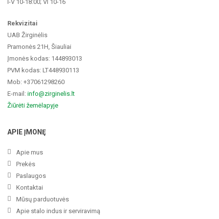
I-V 10-18:00; VI 10-16
Rekvizitai
UAB Žirginėlis
Pramonės 21H, Šiauliai
Įmonės kodas: 144893013
PVM kodas: LT448930113
Mob: +37061298260
E-mail:
info@zirginelis.lt
Žiūrėti žemėlapyje
APIE ĮMONĘ
Apie mus
Prekės
Paslaugos
Kontaktai
Mūsų parduotuvės
Apie stalo indus ir serviravimą