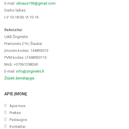
E-mail:
vilniaus193@gmail.com
Darbo laikas:
I-V 10-18:00; VI 10-16
Rekvizitai
UAB Žirginėlis
Pramonės 21H, Šiauliai
Įmonės kodas: 144893013
PVM kodas: LT448930113
Mob: +37061298260
E-mail:
info@zirginelis.lt
Žiūrėti žemėlapyje
APIE ĮMONĘ
Apie mus
Prekės
Paslaugos
Kontaktai