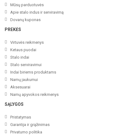
Mūsų parduotuvės
Apie stalo indus ir serviravimą
Dovanų kuponas
PREKĖS
Virtuvės reikmenys
Ketaus puodai
Stalo indai
Stalo serviravimui
Indai biriems produktams
Namų jaukumui
Aksesuarai
Namų apyvokos reikmenys
SĄLYGOS
Pristatymas
Garantija ir grąžinimas
Privatumo politika