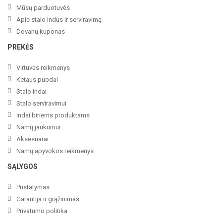
Mūsų parduotuvės
Apie stalo indus ir serviravimą
Dovanų kuponas
PREKĖS
Virtuvės reikmenys
Ketaus puodai
Stalo indai
Stalo serviravimui
Indai biriems produktams
Namų jaukumui
Aksesuarai
Namų apyvokos reikmenys
SĄLYGOS
Pristatymas
Garantija ir grąžinimas
Privatumo politika