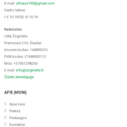
E-mail:
vilniaus193@gmail.com
Darbo laikas:
I-V 10-18:00; VI 10-16
Rekvizitai
UAB Žirginėlis
Pramonės 21H, Šiauliai
Įmonės kodas: 144893013
PVM kodas: LT448930113
Mob: +37061298260
E-mail:
info@zirginelis.lt
Žiūrėti žemėlapyje
APIE ĮMONĘ
Apie mus
Prekės
Paslaugos
Kontaktai