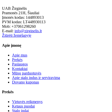
UAB Žirginėlis
Pramonės 21H, Šiauliai
Įmonės kodas: 144893013
PVM kodas: LT448930113
Mob: +37061298260
E-mail:
info@zirginelis.lt
Žiūrėti žemėlapyje
Apie įmonę
Apie mus
Prekės
Paslaugos
Kontaktai
Mūsų parduotuvės
Apie stalo indus ir serviravimą
Dovanų kuponas
Prekės
Virtuvės reikmenys
Ketaus puodai
Stalo indai