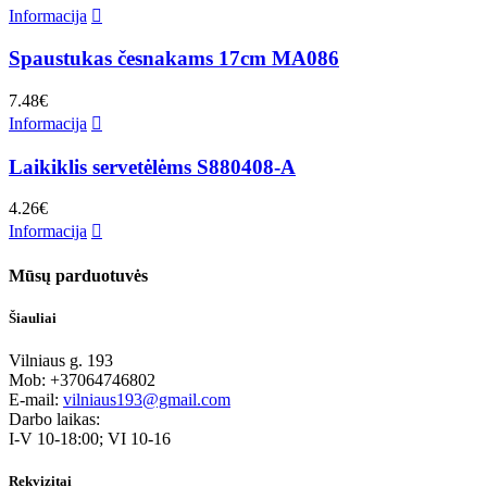
Informacija
Spaustukas česnakams 17cm MA086
7.48
€
Informacija
Laikiklis servetėlėms S880408-A
4.26
€
Informacija
Mūsų parduotuvės
Šiauliai
Vilniaus g. 193
Mob: +37064746802
E-mail:
vilniaus193@gmail.com
Darbo laikas:
I-V 10-18:00; VI 10-16
Rekvizitai