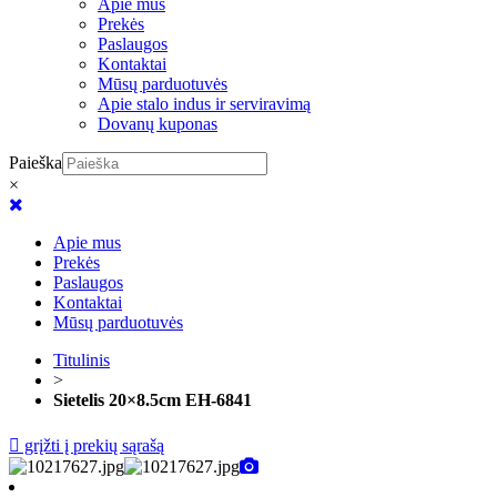
Apie mus
Prekės
Paslaugos
Kontaktai
Mūsų parduotuvės
Apie stalo indus ir serviravimą
Dovanų kuponas
Paieška
×
Apie mus
Prekės
Paslaugos
Kontaktai
Mūsų parduotuvės
Titulinis
>
Sietelis 20×8.5cm EH-6841
grįžti į prekių sąrašą