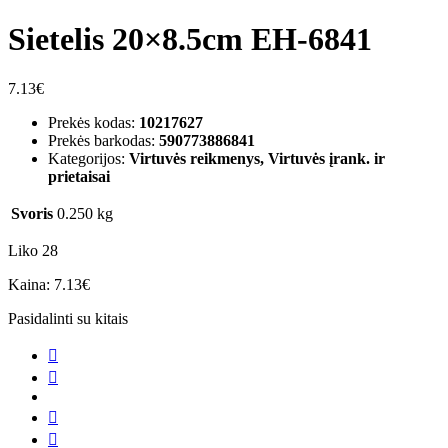
Sietelis 20×8.5cm EH-6841
7.13
€
Prekės kodas:
10217627
Prekės barkodas:
590773886841
Kategorijos:
Virtuvės reikmenys, Virtuvės įrank. ir
prietaisai
Svoris
0.250 kg
Liko 28
Kaina:
7.13
€
Pasidalinti su kitais