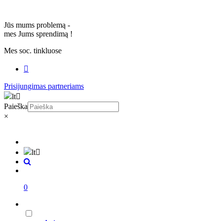
Jūs mums problemą -
mes Jums sprendimą
!
Mes soc. tinkluose
Prisijungimas partneriams
lt
Paieška
×
lt
0