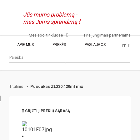
Jūs mums problemą -
!
mes Jums sprendimą
Mes soc. tinkluose
Prisijungimas partneriams
APIE MUS
PREKĖS
PASLAUGOS
LT
KONTAKTAI
MŪSŲ PARDUOTUVĖS
Titulinis
>
Puodukas ZL230 420ml mix
GRĮŽTI Į PREKIŲ SĄRAŠĄ