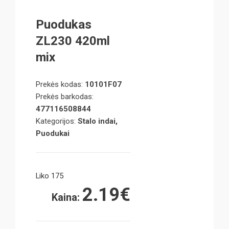
Puodukas
ZL230 420ml
mix
Prekės kodas:
10101F07
Prekės barkodas:
477116508844
Kategorijos:
Stalo indai,
Puodukai
Liko 175
2.19
€
Kaina: