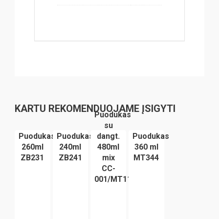
KARTU REKOMENDUOJAME ĮSIGYTI
Puodukas
su
Puodukas
Puodukas
dangt.
Puodukas
260ml
240ml
480ml
360 ml
ZB231
ZB241
mix
MT344
CC-
001/MT114