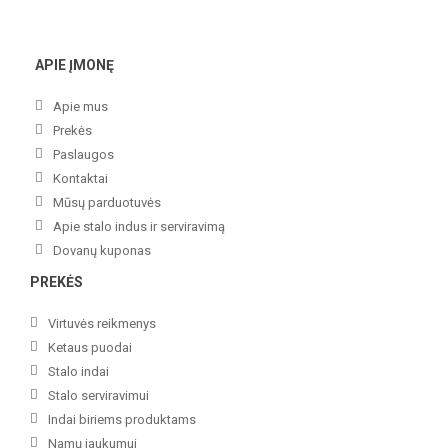
APIE ĮMONĘ
Apie mus
Prekės
Paslaugos
Kontaktai
Mūsų parduotuvės
Apie stalo indus ir serviravimą
Dovanų kuponas
PREKĖS
Virtuvės reikmenys
Ketaus puodai
Stalo indai
Stalo serviravimui
Indai biriems produktams
Namų jaukumui