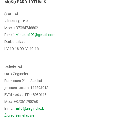
MŪSŲ PARDUOTUVĖS
Šiauliai
Vilniaus g. 193
Mob: +37064746802
E-mail:
vilniaus193@gmail.com
Darbo laikas:
I-V 10-18:00; VI 10-16
Rekvizitai
UAB Žirginėlis
Pramonės 21H, Šiauliai
Įmonės kodas: 144893013
PVM kodas: LT448930113
Mob: +37061298260
E-mail:
info@zirginelis.lt
Žiūrėti žemėlapyje