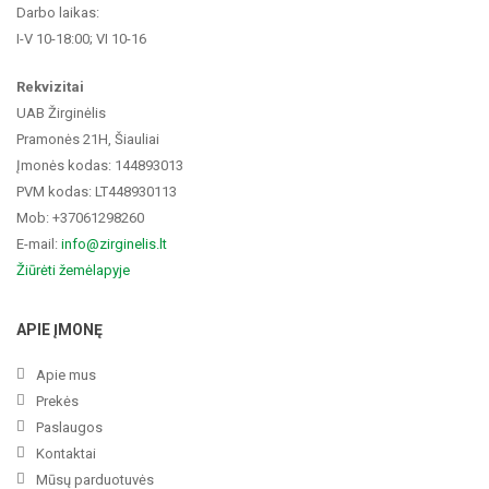
Darbo laikas:
I-V 10-18:00; VI 10-16
Rekvizitai
UAB Žirginėlis
Pramonės 21H, Šiauliai
Įmonės kodas: 144893013
PVM kodas: LT448930113
Mob: +37061298260
E-mail:
info@zirginelis.lt
Žiūrėti žemėlapyje
APIE ĮMONĘ
Apie mus
Prekės
Paslaugos
Kontaktai
Mūsų parduotuvės