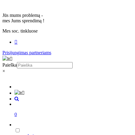
Jūs mums problemą -
mes Jums sprendimą
!
Mes soc. tinkluose
Prisijungimas partneriams
lt
Paieška
×
lt
0