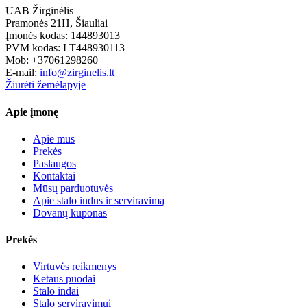
UAB Žirginėlis
Pramonės 21H, Šiauliai
Įmonės kodas: 144893013
PVM kodas: LT448930113
Mob: +37061298260
E-mail:
info@zirginelis.lt
Žiūrėti žemėlapyje
Apie įmonę
Apie mus
Prekės
Paslaugos
Kontaktai
Mūsų parduotuvės
Apie stalo indus ir serviravimą
Dovanų kuponas
Prekės
Virtuvės reikmenys
Ketaus puodai
Stalo indai
Stalo serviravimui