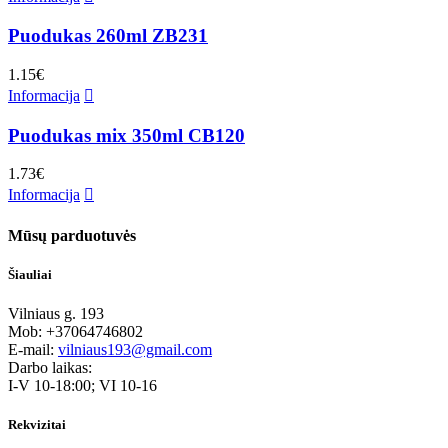
Puodukas 260ml ZB231
1.15
€
Informacija
Puodukas mix 350ml CB120
1.73
€
Informacija
Mūsų parduotuvės
Šiauliai
Vilniaus g. 193
Mob: +37064746802
E-mail:
vilniaus193@gmail.com
Darbo laikas:
I-V 10-18:00; VI 10-16
Rekvizitai