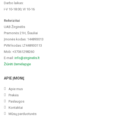
Darbo laikas:
I-V 10-18:00; VI 10-16
Rekvizitai
UAB Žirginėlis
Pramonės 21H, Šiauliai
Įmonės kodas: 144893013
PVM kodas: LT448930113
Mob: +37061298260
E-mail:
info@zirginelis.lt
Žiūrėti žemėlapyje
APIE ĮMONĘ
Apie mus
Prekės
Paslaugos
Kontaktai
Mūsų parduotuvės