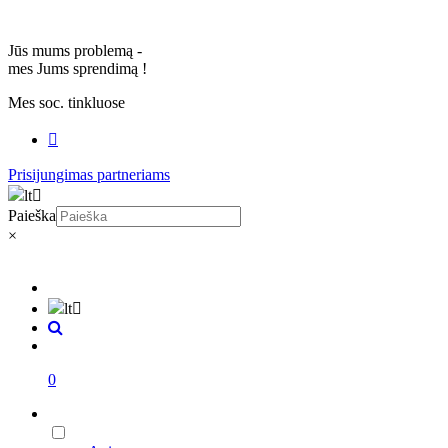
Jūs mums problemą -
mes Jums sprendimą
!
Mes soc. tinkluose
Prisijungimas partneriams
lt
Paieška
×
lt
0