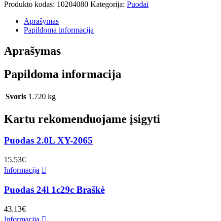
Produkto kodas:
10204080
Kategorija:
Puodai
Aprašymas
Papildoma informacija
Aprašymas
Papildoma informacija
Svoris
1.720 kg
Kartu rekomenduojame įsigyti
Puodas 2.0L XY-2065
15.53
€
Informacija
Puodas 24l 1c29c Braškė
43.13
€
Informacija