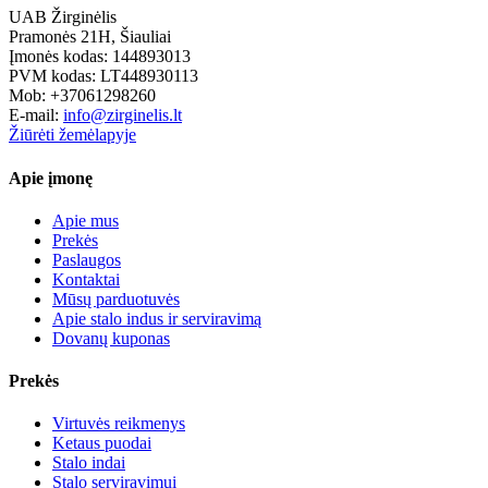
UAB Žirginėlis
Pramonės 21H, Šiauliai
Įmonės kodas: 144893013
PVM kodas: LT448930113
Mob: +37061298260
E-mail:
info@zirginelis.lt
Žiūrėti žemėlapyje
Apie įmonę
Apie mus
Prekės
Paslaugos
Kontaktai
Mūsų parduotuvės
Apie stalo indus ir serviravimą
Dovanų kuponas
Prekės
Virtuvės reikmenys
Ketaus puodai
Stalo indai
Stalo serviravimui