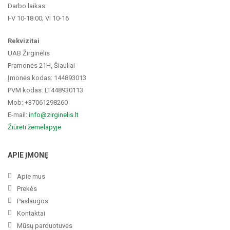
Darbo laikas:
I-V 10-18:00; VI 10-16
Rekvizitai
UAB Žirginėlis
Pramonės 21H, Šiauliai
Įmonės kodas: 144893013
PVM kodas: LT448930113
Mob: +37061298260
E-mail:
info@zirginelis.lt
Žiūrėti žemėlapyje
APIE ĮMONĘ
Apie mus
Prekės
Paslaugos
Kontaktai
Mūsų parduotuvės