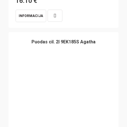
16.10
€
INFORMACIJA
Puodas cil. 2l 9EK185S Agatha