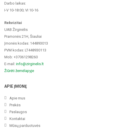
Darbo laikas:
I-V 10-18:00; VI 10-16
Rekvizitai
UAB Žirginėlis
Pramonės 21H, Šiauliai
Įmonės kodas: 144893013
PVM kodas: LT448930113
Mob: +37061298260
E-mail:
info@zirginelis.lt
Žiūrėti žemėlapyje
APIE ĮMONĘ
Apie mus
Prekės
Paslaugos
Kontaktai
Mūsų parduotuvės