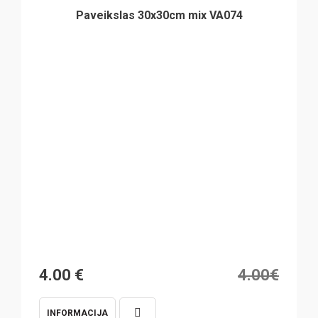
Paveikslas 30x30cm mix VA074
Original
Current
4.00
€
4.00
€
price
price
INFORMACIJA