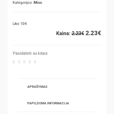
Kategorijos:
Misc
Liko 104
Original
Curr
2.23
€
Kaina:
2.23
€
price
pric
was:
is:
Pasidalinti su kitais
2.23€.
2.23
APRAŠYMAS
PAPILDOMA INFORMACIJA