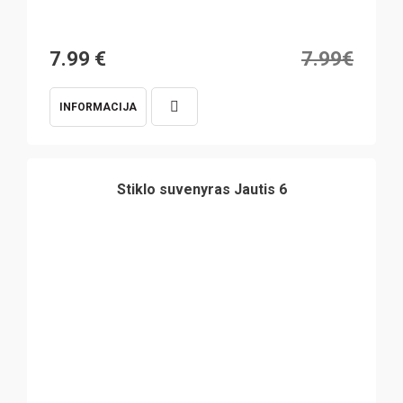
Original
Current
7.99
€
7.99
€
price
price
INFORMACIJA
was:
is:
7.99€.
7.99€.
Stiklo suvenyras Jautis 6